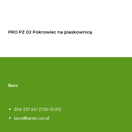
r
a
o
s
w
k
i
o
PRO PZ 02 Pokrowiec na piaskownicę
e
w
c
n
n
i
a
c
p
ę
i
Biuro
a
s
k
506 227 631
(7:00-15:00)
o
biuro@bartez.com.pl
w