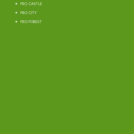
PRO CASTLE
PRO CITY
PRO FOREST
PRO STANDARD
PRO STEEL
STEEL CASTLE
STEEL CITY
STEEL FOREST
STEEL STANDARD
URZĄDZENIA POJEDYNCZE
AUTA
DOMKI
KOLEJKI I WAGONY
PANELE EDUKACYJNE
SAMOLOTY