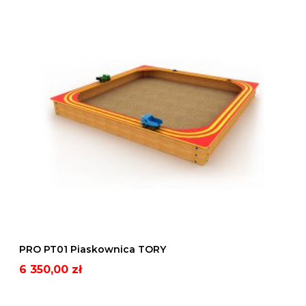
O
P
T
0
1
P
i
a
s
k
o
w
PRO PT01 Piaskownica TORY
n
6 350,00
zł
i
c