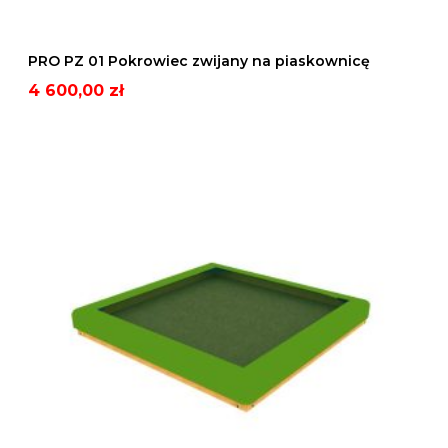
w
i
PRO PZ 01 Pokrowiec zwijany na piaskownicę
e
4 600,00
zł
c
z
P
w
R
i
O
j
P
a
Z
n
0
y
2
n
P
a
o
p
k
i