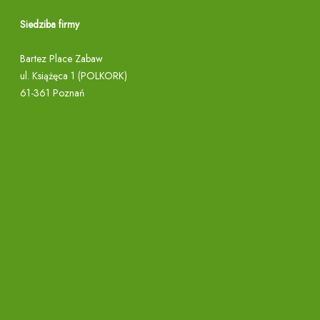
n
Siedziba firmy
i
c
Bartez Place Zabaw
ę
ul. Książęca 1 (POLKORK)
61-361 Poznań